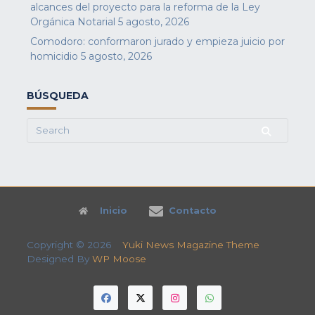
alcances del proyecto para la reforma de la Ley
Orgánica Notarial
5 agosto, 2026
Comodoro: conformaron jurado y empieza juicio por
homicidio
5 agosto, 2026
BÚSQUEDA
Search
for:
Inicio
Contacto
Copyright © 2026
Yuki News Magazine Theme
Designed By
WP Moose