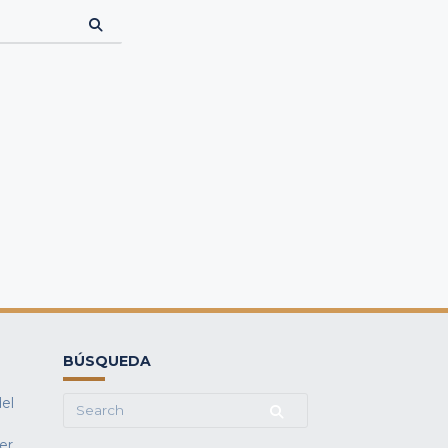
BÚSQUEDA
del
Search
for:
fer