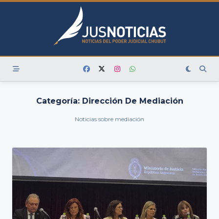
Skip
to
content
Categoría:
Dirección De Mediación
Noticias sobre mediación