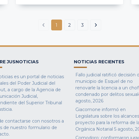
1
2
3
RE JUSNOTICIAS
NOTICIAS RECIENTES
Fallo judicial ratificó decisión 
ticias es un portal de noticias
municipio de Esquel de no
iales del Poder Judicial del
renovarle la licencia a un cho
ut, a cargo de la Agencia de
condenado por delitos sexual
nicación Judicial,
agosto, 2026
ndiente del Superior Tribunal
sticia.
Giacomone informó en
Legislatura sobre los alcances
e contactarse con nosotros a
proyecto para la reforma de l
és de nuestro
formulario de
Orgánica Notarial
5 agosto, 2
acto
.
Comodoro: conformaron jura