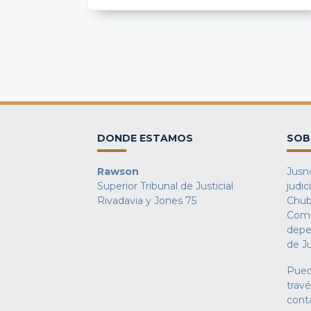
DONDE ESTAMOS
SOB
Rawson
Jusno
Superior Tribunal de Justicial
judic
Rivadavia y Jones 75
Chub
Comu
depe
de Ju
Pued
trav
cont