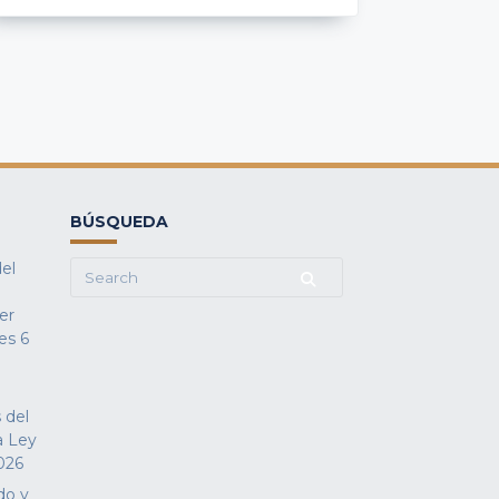
BÚSQUEDA
del
Search
for:
fer
es
6
 del
a Ley
026
do y