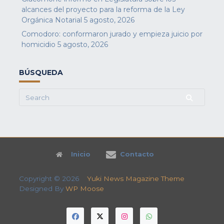
alcances del proyecto para la reforma de la Ley
Orgánica Notarial
5 agosto, 2026
Comodoro: conformaron jurado y empieza juicio por
homicidio
5 agosto, 2026
BÚSQUEDA
Search
for:
Inicio
Contacto
Copyright © 2026
Yuki News Magazine Theme
Designed By
WP Moose