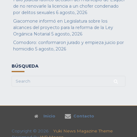
de no renovarle la licencia a un chofer condenado
por delitos sexuales
6 agosto, 2026
Giacomone informó en Legislatura sobre los
alcances del proyecto para la reforma de la Ley
Orgánica Notarial
5 agosto, 2026
Comodoro: conformaron jurado y empieza juicio por
homicidio
5 agosto, 2026
BÚSQUEDA
Search
for:
Inicio
Contacto
Copyright © 2026
Yuki News Magazine Theme