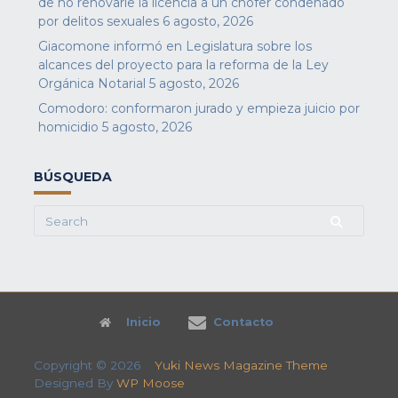
de no renovarle la licencia a un chofer condenado
por delitos sexuales
6 agosto, 2026
Giacomone informó en Legislatura sobre los
alcances del proyecto para la reforma de la Ley
Orgánica Notarial
5 agosto, 2026
Comodoro: conformaron jurado y empieza juicio por
homicidio
5 agosto, 2026
BÚSQUEDA
Search
for:
Inicio
Contacto
Copyright © 2026
Yuki News Magazine Theme
Designed By
WP Moose