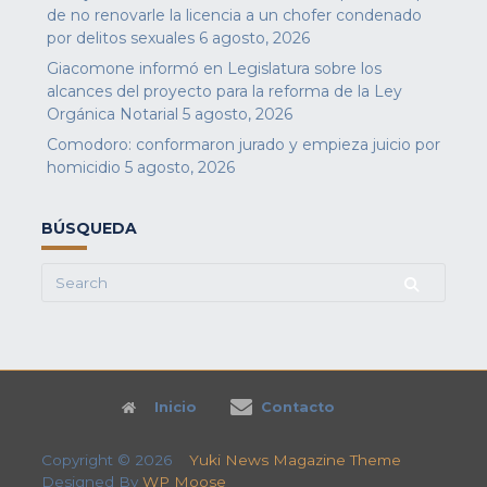
de no renovarle la licencia a un chofer condenado
por delitos sexuales
6 agosto, 2026
Giacomone informó en Legislatura sobre los
alcances del proyecto para la reforma de la Ley
Orgánica Notarial
5 agosto, 2026
Comodoro: conformaron jurado y empieza juicio por
homicidio
5 agosto, 2026
BÚSQUEDA
Search
for:
Inicio
Contacto
Copyright © 2026
Yuki News Magazine Theme
Designed By
WP Moose