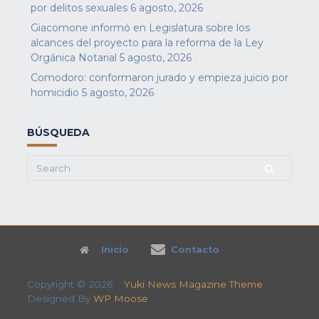
por delitos sexuales
6 agosto, 2026
Giacomone informó en Legislatura sobre los
alcances del proyecto para la reforma de la Ley
Orgánica Notarial
5 agosto, 2026
Comodoro: conformaron jurado y empieza juicio por
homicidio
5 agosto, 2026
BÚSQUEDA
Search
for:
Inicio
Contacto
Copyright © 2026
Yuki News Magazine Theme
Designed By
WP Moose