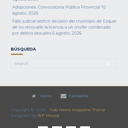
Adopciones: Convocatoria Pública Provincial
10
agosto, 2026
Fallo judicial ratificó decisión del municipio de Esquel
de no renovarle la licencia a un chofer condenado
por delitos sexuales
6 agosto, 2026
BÚSQUEDA
Search
for:
Inicio
Contacto
Copyright © 2026
Yuki News Magazine Theme
Designed By
WP Moose