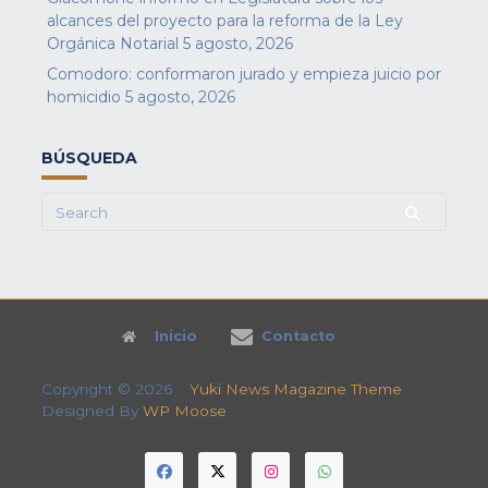
alcances del proyecto para la reforma de la Ley
Orgánica Notarial
5 agosto, 2026
Comodoro: conformaron jurado y empieza juicio por
homicidio
5 agosto, 2026
BÚSQUEDA
Search
for:
Inicio
Contacto
Copyright © 2026
Yuki News Magazine Theme
Designed By
WP Moose