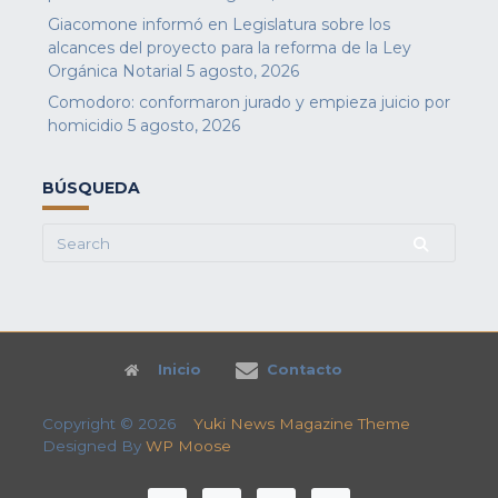
Giacomone informó en Legislatura sobre los
alcances del proyecto para la reforma de la Ley
Orgánica Notarial
5 agosto, 2026
Comodoro: conformaron jurado y empieza juicio por
homicidio
5 agosto, 2026
BÚSQUEDA
Search
for:
Inicio
Contacto
Copyright © 2026
Yuki News Magazine Theme
Designed By
WP Moose