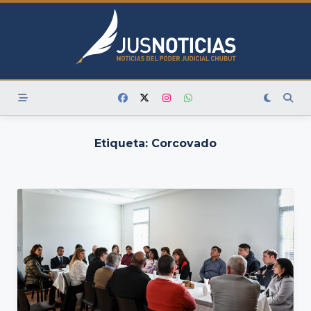
Skip
to
content
Etiqueta:
Corcovado