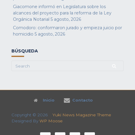
Giacomone informó en Legislatura sobre los
alcances del proyecto para la reforma de la Ley
Orgánica Notarial
5 agosto, 2026
Comodoro: conformaron jurado y empieza juicio por
homicidio
5 agosto, 2026
BÚSQUEDA
Search
for:
Inicio
Contacto
Copyright © 2026
Yuki News Magazine Theme
Designed By
WP Moose