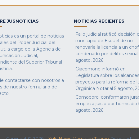
RE JUSNOTICIAS
NOTICIAS RECIENTES
Fallo judicial ratificó decisión 
ticias es un portal de noticias
municipio de Esquel de no
iales del Poder Judicial del
renovarle la licencia a un cho
ut, a cargo de la Agencia de
condenado por delitos sexual
nicación Judicial,
agosto, 2026
ndiente del Superior Tribunal
sticia.
Giacomone informó en
Legislatura sobre los alcances
e contactarse con nosotros a
proyecto para la reforma de l
és de nuestro
formulario de
Orgánica Notarial
5 agosto, 2
acto
.
Comodoro: conformaron jura
empieza juicio por homicidio
agosto, 2026
Copyright © 2026
Yuki News Magazine Theme
Designed