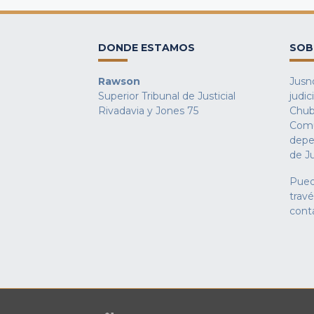
DONDE ESTAMOS
SOB
Rawson
Jusno
Superior Tribunal de Justicial
judic
Rivadavia y Jones 75
Chub
Comu
depe
de Ju
Pued
trav
cont