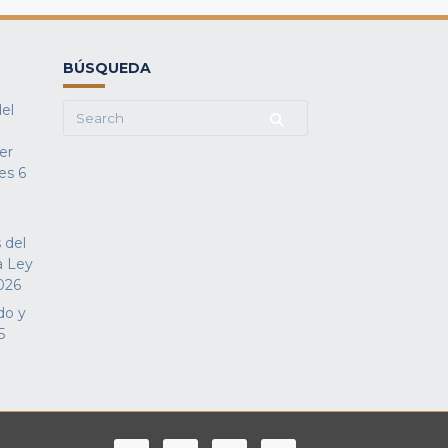
BÚSQUEDA
del
Search
for:
fer
es
6
 del
a Ley
026
do y
5