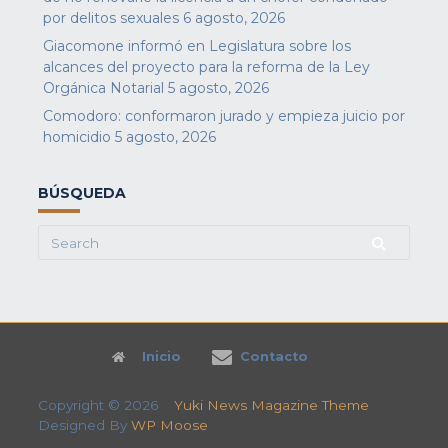
por delitos sexuales
6 agosto, 2026
Giacomone informó en Legislatura sobre los
alcances del proyecto para la reforma de la Ley
Orgánica Notarial
5 agosto, 2026
Comodoro: conformaron jurado y empieza juicio por
homicidio
5 agosto, 2026
BÚSQUEDA
Search
for:
Inicio
Contacto
Copyright © 2026
Yuki News Magazine Theme
Designed By
WP Moose