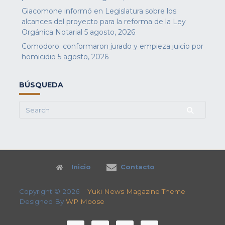
Giacomone informó en Legislatura sobre los
alcances del proyecto para la reforma de la Ley
Orgánica Notarial
5 agosto, 2026
Comodoro: conformaron jurado y empieza juicio por
homicidio
5 agosto, 2026
BÚSQUEDA
Search
for:
Inicio
Contacto
Copyright © 2026
Yuki News Magazine Theme
Designed By
WP Moose