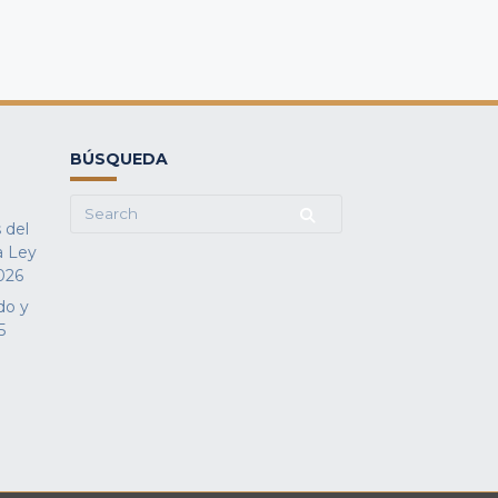
BÚSQUEDA
Search
 del
for:
a Ley
026
do y
5