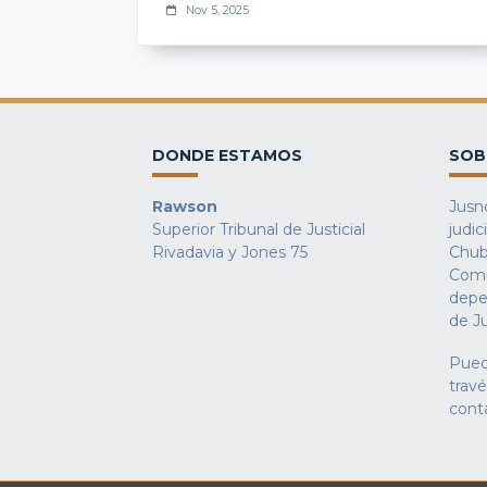
Nov 5, 2025
DONDE ESTAMOS
SOB
Rawson
Jusno
Superior Tribunal de Justicial
judic
Rivadavia y Jones 75
Chub
Comu
depe
de Ju
Pued
trav
cont