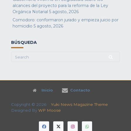
alcances del proyecto para la reforma de la Ley
Orgánica Notarial
5 agosto, 2026
Comodoro: conformaron jurado y empieza juicio por
homicidio
5 agosto, 2026
BÚSQUEDA
Search
for:
Inicio
Contacto
Copyright © 2026
Yuki News Magazine Theme
Designed By
WP Moose