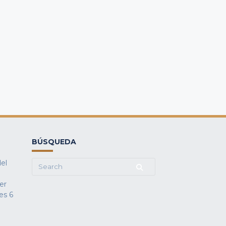
BÚSQUEDA
del
Search
for:
fer
es
6