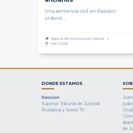
Una sentencia civil en Rawson
ordenó
...
Agencia De Comunicación Judicial
Feb 5, 2026
DONDE ESTAMOS
SOB
Rawson
Jusno
Superior Tribunal de Justicial
judic
Rivadavia y Jones 75
Chub
Comu
depe
de Ju