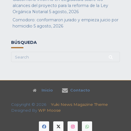
alcances del proyecto para la reforma de la Ley
Orgánica Notarial
5 agosto, 2026
Comodoro: conformaron jurado y empieza juicio por
homicidio
5 agosto, 2026
BÚSQUEDA
Search
for:
Inicio
Contacto
Copyright © 2026
Yuki News Magazine Theme
Designed By
WP Moose