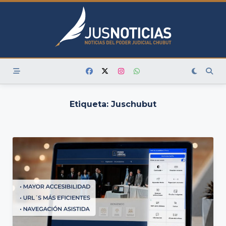
Skip
to
content
Etiqueta:
Juschubut