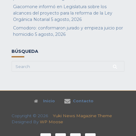
Giacomone informó en Legislatura sobre los
alcances del proyecto para la reforma de la Ley
Orgánica Notarial
5 agosto, 2026
Comodoro: conformaron jurado y empieza juicio por
homicidio
5 agosto, 2026
BÚSQUEDA
Search
for:
Inicio
Contacto
Copyright © 2026
Yuki News Magazine Theme
Designed By
WP Moose