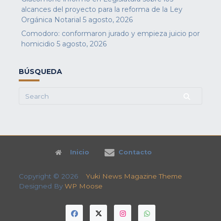
alcances del proyecto para la reforma de la Ley
Orgánica Notarial
5 agosto, 2026
Comodoro: conformaron jurado y empieza juicio por
homicidio
5 agosto, 2026
BÚSQUEDA
Search
for:
Inicio
Contacto
Copyright © 2026
Yuki News Magazine Theme
Designed By
WP Moose