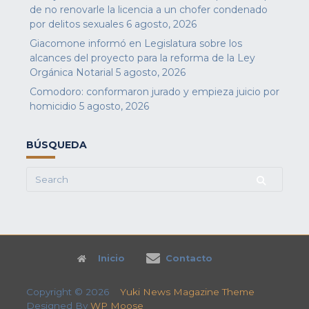
de no renovarle la licencia a un chofer condenado
por delitos sexuales
6 agosto, 2026
Giacomone informó en Legislatura sobre los
alcances del proyecto para la reforma de la Ley
Orgánica Notarial
5 agosto, 2026
Comodoro: conformaron jurado y empieza juicio por
homicidio
5 agosto, 2026
BÚSQUEDA
Search
for:
Inicio
Contacto
Copyright © 2026
Yuki News Magazine Theme
Designed By
WP Moose