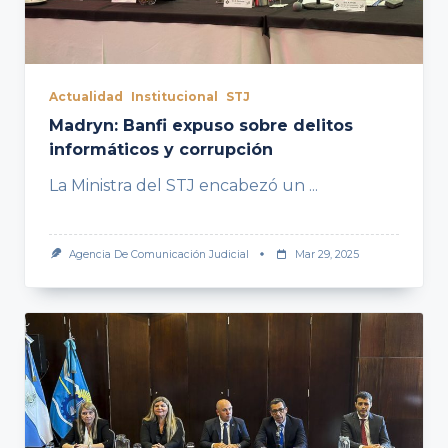
Actualidad
Institucional
STJ
Madryn: Banfi expuso sobre delitos
informáticos y corrupción
La Ministra del STJ encabezó un
...
Agencia De Comunicación Judicial
Mar 29, 2025