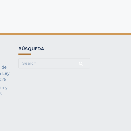
BÚSQUEDA
Search
 del
for:
a Ley
026
do y
5