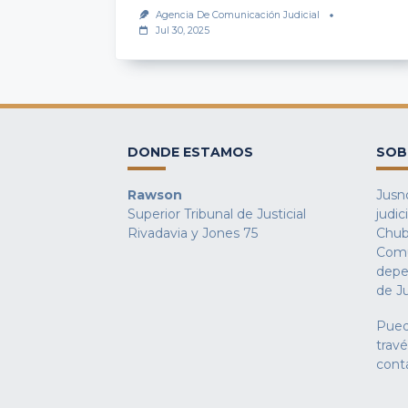
Agencia De Comunicación Judicial
Jul 30, 2025
DONDE ESTAMOS
SOB
Rawson
Jusno
Superior Tribunal de Justicial
judic
Rivadavia y Jones 75
Chub
Comu
depe
de Ju
Pued
trav
cont