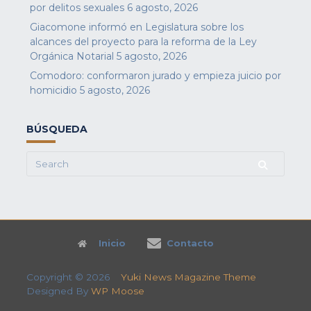
por delitos sexuales
6 agosto, 2026
Giacomone informó en Legislatura sobre los
alcances del proyecto para la reforma de la Ley
Orgánica Notarial
5 agosto, 2026
Comodoro: conformaron jurado y empieza juicio por
homicidio
5 agosto, 2026
BÚSQUEDA
Search
for:
Inicio
Contacto
Copyright © 2026
Yuki News Magazine Theme
Designed By
WP Moose