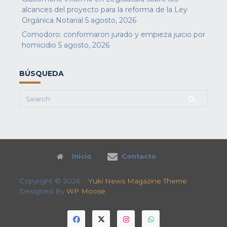
alcances del proyecto para la reforma de la Ley
Orgánica Notarial
5 agosto, 2026
Comodoro: conformaron jurado y empieza juicio por
homicidio
5 agosto, 2026
BÚSQUEDA
Search
for:
Inicio
Contacto
Copyright © 2026
Yuki News Magazine Theme
Designed By
WP Moose