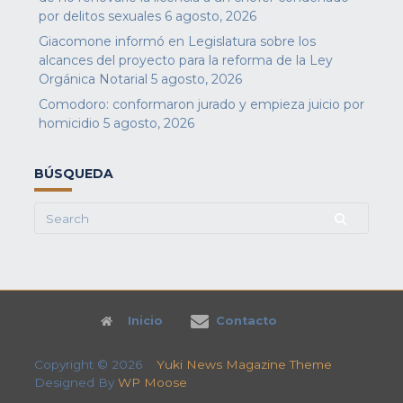
por delitos sexuales
6 agosto, 2026
Giacomone informó en Legislatura sobre los
alcances del proyecto para la reforma de la Ley
Orgánica Notarial
5 agosto, 2026
Comodoro: conformaron jurado y empieza juicio por
homicidio
5 agosto, 2026
BÚSQUEDA
Search
for:
Inicio
Contacto
Copyright © 2026
Yuki News Magazine Theme
Designed By
WP Moose