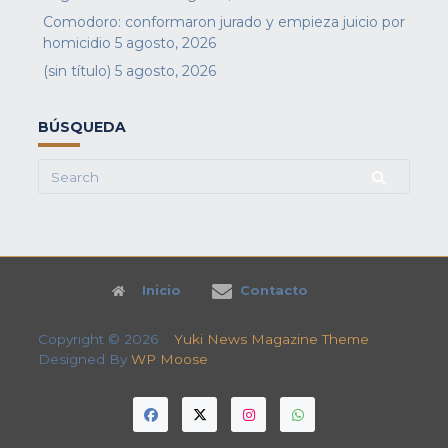
Comodoro: conformaron jurado y empieza juicio por
homicidio
5 agosto, 2026
(sin título)
5 agosto, 2026
BÚSQUEDA
Search
for:
Inicio
Contacto
Copyright © 2026
Yuki News Magazine Theme
Designed By
WP Moose