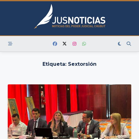
Skip
to
content
Etiqueta:
Sextorsión