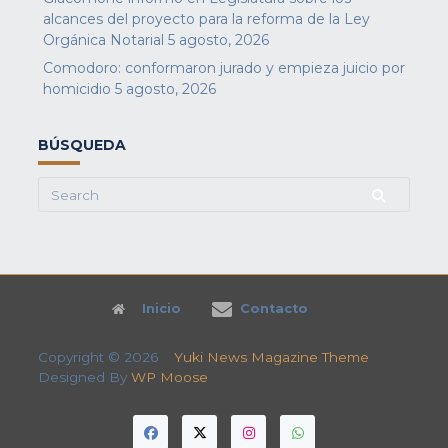
alcances del proyecto para la reforma de la Ley
Orgánica Notarial
5 agosto, 2026
Comodoro: conformaron jurado y empieza juicio por
homicidio
5 agosto, 2026
BÚSQUEDA
Search
for:
Inicio
Contacto
Copyright © 2026
Yuki News Magazine Theme
Designed By
WP Moose