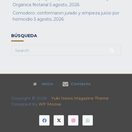
Orgánica Notarial
5 agosto, 2026
Comodoro: conformaron jurado y empieza juicio por
homicidio
5 agosto, 2026
BÚSQUEDA
Search
for:
Inicio
Contacto
Copyright © 2026
Yuki News Magazine Theme
Designed By
WP Moose