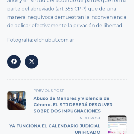
años y en virtud del acuerdo de partes que forma
parte del abreviado (art 355 CPP) que de una
manera inequívoca demuestran la inconveniencia
de aplicar efectivamente la privación de libertad.
Fotografía: elchubut.com.ar
<span
PREVIOUS POST
class="nav-
Abuso de Menores y Violencia de
subtitle
Género. EL STJ DEBERÁ RESOLVER
SOBRE DOS IMPUGNACIONES
screen-
reader-
NEXT POST
text">Page</span>
YA FUNCIONA EL CALENDARIO JUDICIAL
UNIFICADO