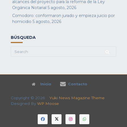
alcances del proyecto para la reforma de la Ley
Orgánica Notarial
5 agosto, 2026
Comodoro: conformaron jurado y empieza juicio por
homicidio
5 agosto, 2026
BÚSQUEDA
Search
for:
Inicio
Contacto
Copyright © 2026
Yuki News Magazine Theme
Designed By
WP Moose