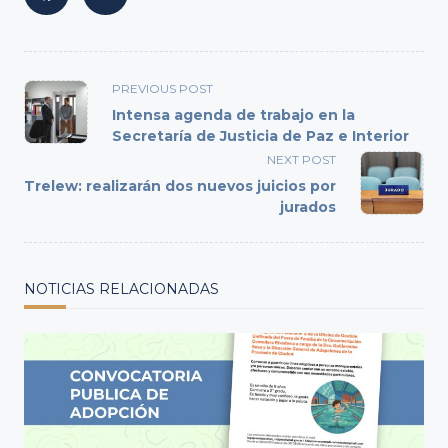
<span
PREVIOUS POST
class="nav-
Intensa agenda de trabajo en la
subtitle
Secretaría de Justicia de Paz e Interior
screen-
NEXT POST
reader-
Trelew: realizarán dos nuevos juicios por
text">Page</span>
jurados
NOTICIAS RELACIONADAS