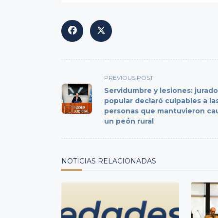
<span
PREVIOUS POST
class="nav-
Servidumbre y lesiones: jurado
subtitle
popular declaró culpables a la
personas que mantuvieron cau
screen-
un peón rural
reader-
text">Page</span>
NOTICIAS RELACIONADAS