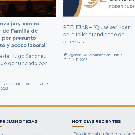
za jury contra
REFLEJAR – “Quise ser líder
 de Familia de
pero fallé: prendiendo de
 por presunto
nuestras
...
to y acoso laboral
Agencia De Comunicación Judicial
ta de Hugo Sánchez,
Jun 12, 2026
fue denunciado por
a De Comunicación Judicial
, 2026
RE JUSNOTICIAS
NOTICIAS RECIENTES
Fallo judicial ratificó decisión 