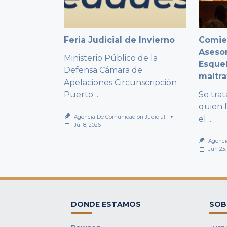
Feria Judicial de Invierno
Comien
Asesor
Ministerio Público de la
Esquel
Defensa Cámara de
maltra
Apelaciones Circunscripción
Puerto
...
Se tra
quien 
Agencia De Comunicación Judicial
el
...
Jul 8, 2026
Agenci
Jun 23
DONDE ESTAMOS
SOB