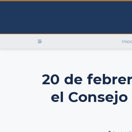
Skip
to
content
Inici
20 de febre
el Consejo