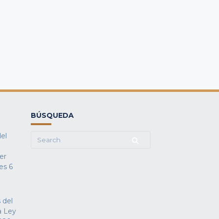
BÚSQUEDA
del
Search
for:
fer
es
6
 del
a Ley