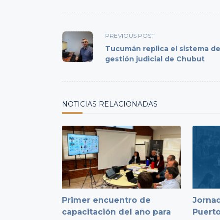
<span
PREVIOUS POST
class="nav-
Tucumán replica el sistema d
subtitle
gestión judicial de Chubut
screen-
reader-
text">Page</span>
NOTICIAS RELACIONADAS
Primer encuentro de
Jornad
capacitación del año para
Puert