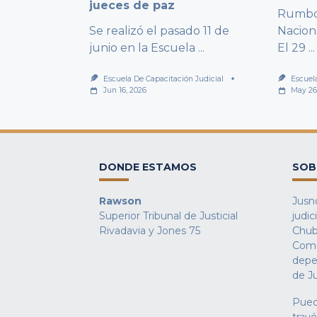
jueces de paz
Rumbo 
Se realizó el pasado 11 de
Nacion
junio en la Escuela
...
El 29
...
Escuela De Capacitación Judicial
Escuel
Jun 16, 2026
May 26
DONDE ESTAMOS
SOB
Rawson
Jusno
Superior Tribunal de Justicial
judic
Rivadavia y Jones 75
Chub
Comu
depe
de Ju
Pued