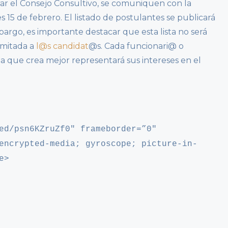
ar el Consejo Consultivo, se comuniquen con la
s 15 de febrero. El listado de postulantes se publicará
bargo, es importante destacar que esta lista no será
imitada a
l@s candidat
@s. Cada funcionari@ o
na que crea mejor representará sus intereses en el
ed/psn6KZruZf0″ frameborder=”0″
encrypted-media; gyroscope; picture-in-
e>