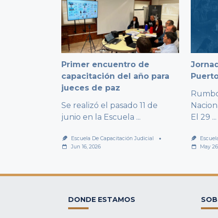
Primer encuentro de
Jornad
capacitación del año para
Puert
jueces de paz
Rumbo 
Se realizó el pasado 11 de
Nacion
junio en la Escuela
...
El 29
...
Escuela De Capacitación Judicial
Escuel
Jun 16, 2026
May 26
DONDE ESTAMOS
SOB