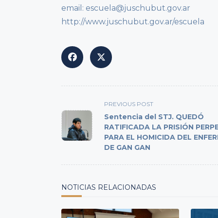
email: escuela@juschubut.gov.ar
http://www.juschubut.gov.ar/escuela
<span
PREVIOUS POST
class="nav-
Sentencia del STJ. QUEDÓ
subtitle
RATIFICADA LA PRISIÓN PERP
PARA EL HOMICIDA DEL ENFE
screen-
DE GAN GAN
reader-
text">Page</span>
NOTICIAS RELACIONADAS