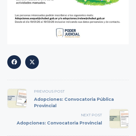
<span
PREVIOUS POST
class="nav-
Adopciones: Convocatoria Pública
subtitle
Provincial
screen-
NEXT POST
reader-
Adopciones: Convocatoria Provincial
text">Page</span>