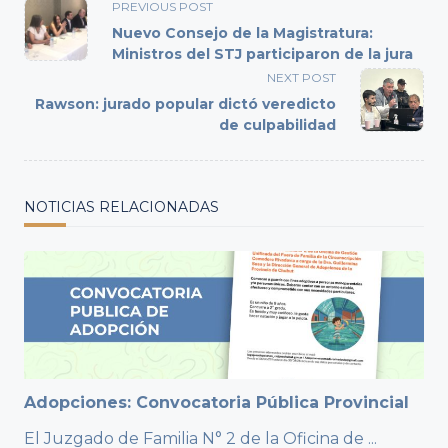
<span
PREVIOUS POST
class="nav-
Nuevo Consejo de la Magistratura:
subtitle
Ministros del STJ participaron de la jura
screen-
NEXT POST
reader-
Rawson: jurado popular dictó veredicto
text">Page</span>
de culpabilidad
NOTICIAS RELACIONADAS
Adopciones: Convocatoria Pública Provincial
El Juzgado de Familia N° 2 de la Oficina de
...