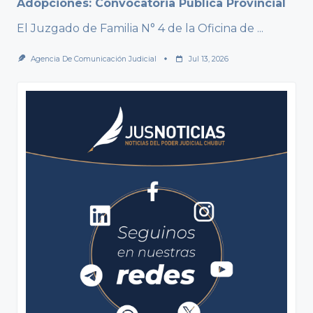
Adopciones: Convocatoria Pública Provincial
El Juzgado de Familia N° 4 de la Oficina de
...
Agencia De Comunicación Judicial
Jul 13, 2026