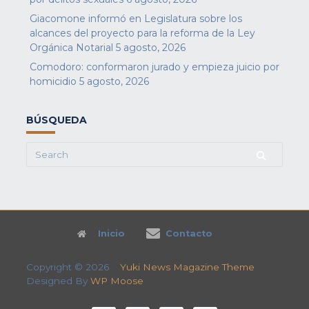
Giacomone informó en Legislatura sobre los
alcances del proyecto para la reforma de la Ley
Orgánica Notarial
5 agosto, 2026
Comodoro: conformaron jurado y empieza juicio por
homicidio
5 agosto, 2026
BÚSQUEDA
Search
for:
Inicio
Contacto
Copyright © 2026
Yuki News Magazine Theme
Designed By
WP Moose