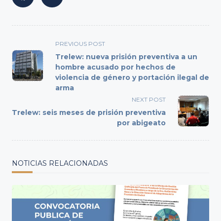
<span
PREVIOUS POST
class="nav-
Trelew: nueva prisión preventiva a un
subtitle
hombre acusado por hechos de
violencia de género y portación ilegal de
screen-
arma
reader-
NEXT POST
text">Page</span>
Trelew: seis meses de prisión preventiva
por abigeato
NOTICIAS RELACIONADAS