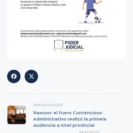
<span
PREVIOUS POST
class="nav-
Rawson: el fuero Contencioso
subtitle
Administrativo realizó la primera
audiencia a nivel provincial
screen-
reader-
NEXT POST