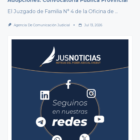
Adopciones: Convocatoria Pública Provincial
El Juzgado de Familia N° 4 de la Oficina de
...
Agencia De Comunicación Judicial
Jul 13, 2026