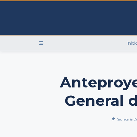
Skip
to
content
Inici
Anteproye
General d
Secretaría D