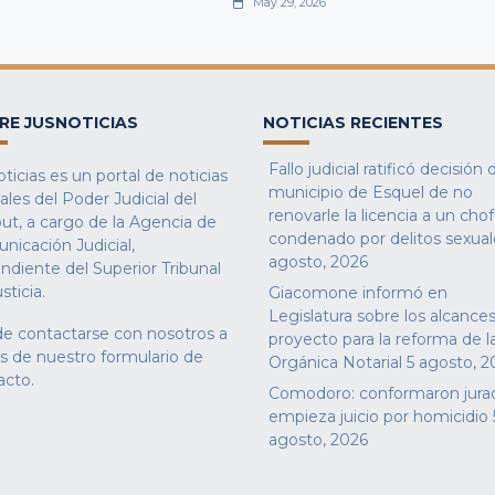
May 29, 2026
RE JUSNOTICIAS
NOTICIAS RECIENTES
Fallo judicial ratificó decisión 
ticias es un portal de noticias
municipio de Esquel de no
iales del Poder Judicial del
renovarle la licencia a un cho
ut, a cargo de la Agencia de
condenado por delitos sexual
nicación Judicial,
agosto, 2026
ndiente del Superior Tribunal
sticia.
Giacomone informó en
Legislatura sobre los alcances
e contactarse con nosotros a
proyecto para la reforma de l
és de nuestro
formulario de
Orgánica Notarial
5 agosto, 2
acto
.
Comodoro: conformaron jura
empieza juicio por homicidio
agosto, 2026