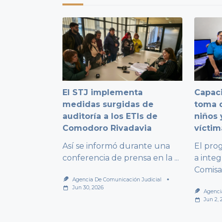
El STJ implementa
Capaci
medidas surgidas de
toma d
auditoría a los ETIs de
niños 
Comodoro Rivadavia
víctim
Así se informó durante una
El pro
conferencia de prensa en la
...
a integ
Comisa
Agencia De Comunicación Judicial
Jun 30, 2026
Agenci
Jun 2, 