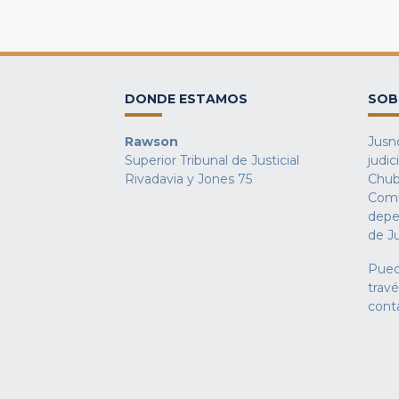
DONDE ESTAMOS
SOB
Rawson
Jusno
Superior Tribunal de Justicial
judic
Rivadavia y Jones 75
Chub
Comu
depe
de Ju
Pued
trav
cont