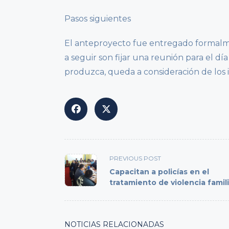
Pasos siguientes
El anteproyecto fue entregado formalmen
a seguir son fijar una reunión para el dí
produzca, queda a consideración de los i
<span
PREVIOUS POST
class="nav-
Capacitan a policías en el
subtitle
tratamiento de violencia famili
screen-
reader-
text">Page</span>
NOTICIAS RELACIONADAS