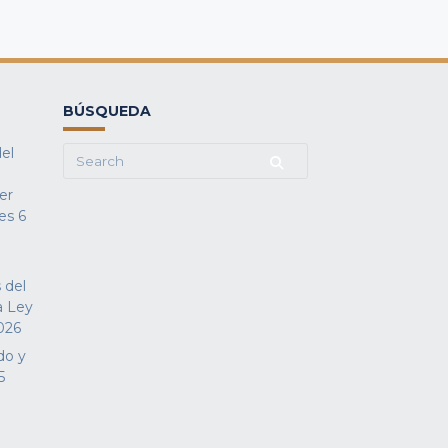
BÚSQUEDA
del
Search
for:
fer
es
6
 del
a Ley
026
do y
5