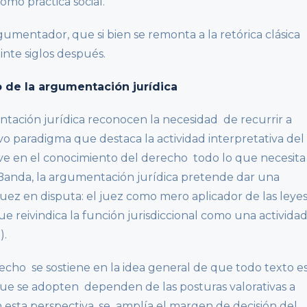
omo práctica social.
mentador, que si bien se remonta a la retórica clásica
inte siglos después.
 de la argumentación jurídica
tación jurídica reconocen la necesidad de recurrir a
o paradigma que destaca la actividad interpretativa del
 ve en el conocimiento del derecho todo lo que necesita
n Banda, la argumentación jurídica pretende dar una
 juez en disputa: el juez como mero aplicador de las leye
que reivindica la función jurisdiccional como una activida
).
echo se sostiene en la idea general de que todo texto e
 que se adopten dependen de las posturas valorativas a
 esta perspectiva, se amplía el margen de decisión del