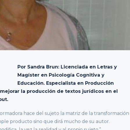
Por Sandra Brun: Licenciada en Letras y
Magíster en Psicología Cognitiva y
Educación. Especialista en Producción
 mejorar la producción de textos jurídicos en el
but.
formadora hace del sujeto la matriz de la transformación
imple producto sino que dirá mucho de su autor.
ifica la vez la realidad y al propio sujeto.”