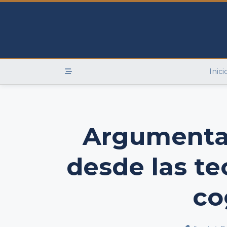
Skip
to
content
Inici
Argumenta
desde las te
co