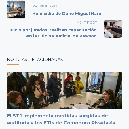
<span
PREVIOUS POST
class="nav-
Homicidio de Darío Miguel Haro
subtitle
NEXT POST
screen-
Juicio por jurados: realizan capacitación
reader-
en la Oficina Judicial de Rawson
text">Page</span>
NOTICIAS RELACIONADAS
El STJ implementa medidas surgidas de
auditoría a los ETIs de Comodoro Rivadavia