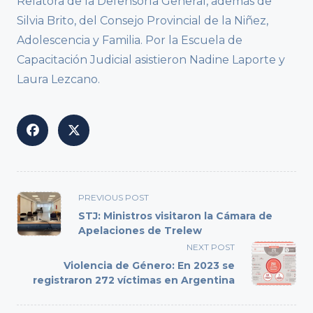
Relatora de la Defensoría General, además de
Silvia Brito, del Consejo Provincial de la Niñez,
Adolescencia y Familia. Por la Escuela de
Capacitación Judicial asistieron Nadine Laporte y
Laura Lezcano.
<span
PREVIOUS POST
class="nav-
STJ: Ministros visitaron la Cámara de
subtitle
Apelaciones de Trelew
screen-
NEXT POST
reader-
Violencia de Género: En 2023 se
text">Page</span>
registraron 272 víctimas en Argentina