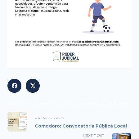
<span
PREVIOUS POST
class="nav-
Comodoro: Convocatoria Pública Local
subtitle
NEXT POST
screen-