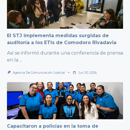
El STJ implementa medidas surgidas de
auditoría a los ETIs de Comodoro Rivadavia
Así se informó durante una conferencia de prensa
en la
...
Agencia De Comunicación Judicial
Jun 30, 2026
Capacitaron a policías en la toma de