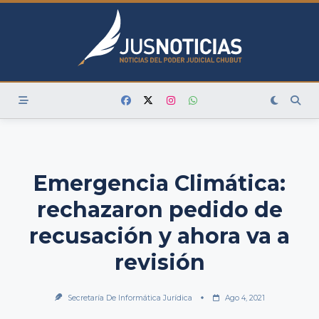
Skip
to
content
Emergencia Climática:
rechazaron pedido de
recusación y ahora va a
revisión
Secretaría De Informática Jurídica
Ago 4, 2021