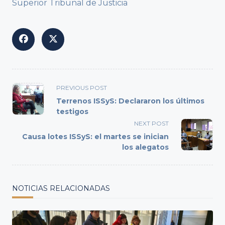
Superior Tribunal de Justicia
<span
PREVIOUS POST
class="nav-
Terrenos ISSyS: Declararon los últimos
subtitle
testigos
screen-
NEXT POST
reader-
Causa lotes ISSyS: el martes se inician
text">Page</span>
los alegatos
NOTICIAS RELACIONADAS