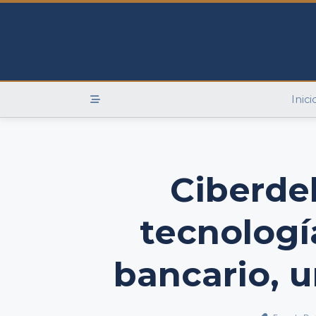
Skip
to
content
Inici
Ciberdel
tecnologí
bancario, 