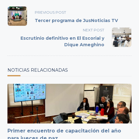
<span
PREVIOUS POST
class="nav-
Tercer programa de JusNoticias TV
subtitle
NEXT POST
screen-
Escrutinio definitivo en El Escorial y
reader-
Dique Ameghino
text">Page</span>
NOTICIAS RELACIONADAS
Primer encuentro de capacitación del año
para jueces de paz