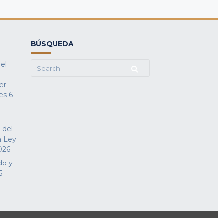
BÚSQUEDA
del
Search
for:
fer
es
6
 del
a Ley
026
do y
5