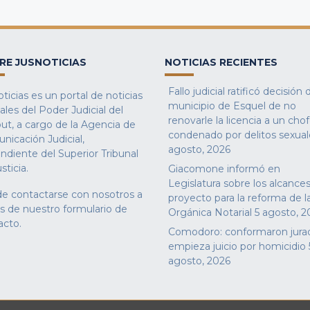
RE JUSNOTICIAS
NOTICIAS RECIENTES
Fallo judicial ratificó decisión 
ticias es un portal de noticias
municipio de Esquel de no
iales del Poder Judicial del
renovarle la licencia a un cho
ut, a cargo de la Agencia de
condenado por delitos sexual
nicación Judicial,
agosto, 2026
ndiente del Superior Tribunal
sticia.
Giacomone informó en
Legislatura sobre los alcances
e contactarse con nosotros a
proyecto para la reforma de l
és de nuestro
formulario de
Orgánica Notarial
5 agosto, 2
acto
.
Comodoro: conformaron jura
empieza juicio por homicidio
agosto, 2026