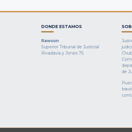
DONDE ESTAMOS
SOB
Rawson
Jusno
Superior Tribunal de Justicial
judic
Rivadavia y Jones 75
Chub
Comu
depe
de Ju
Pued
trav
cont