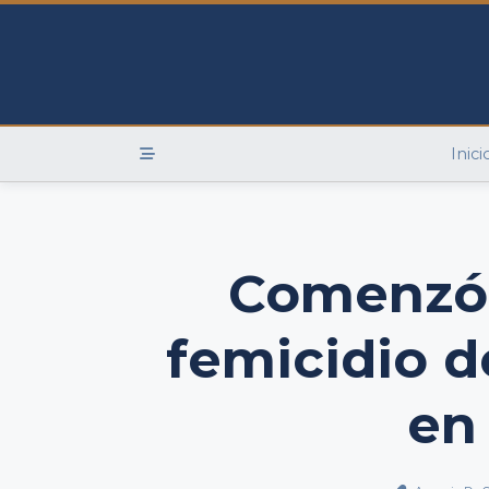
Skip
to
content
Inici
Comenzó e
femicidio 
en