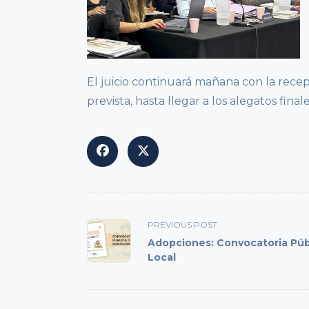
El juicio continuará mañana con la rece
prevista, hasta llegar a los alegatos fina
<span
PREVIOUS POST
class="nav-
Adopciones: Convocatoria Púb
subtitle
Local
screen-
reader-
text">Page</span>