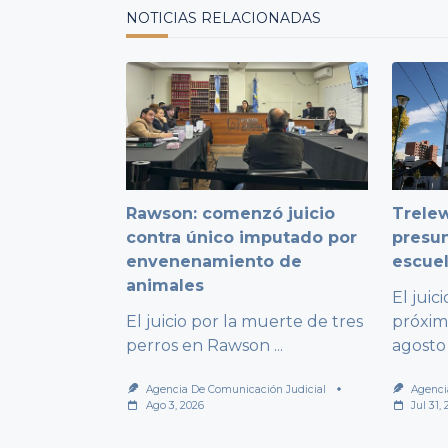
NOTICIAS RELACIONADAS
Rawson: comenzó juicio
Trelew
contra único imputado por
presu
envenenamiento de
escuel
animales
El juic
El juicio por la muerte de tres
próxim
perros en Rawson
...
agosto
Agencia De Comunicación Judicial
Agenci
Ago 3, 2026
Jul 31,