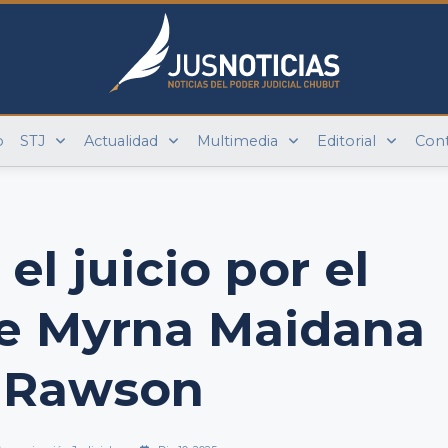
o
STJ
Actualidad
Multimedia
Editorial
Con
l juicio por el
de Myrna Maidana
 Rawson