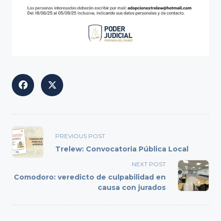
<span
PREVIOUS POST
class="nav-
Trelew: Convocatoria Pública Local
subtitle
NEXT POST
screen-
Comodoro: veredicto de culpabilidad en
reader-
causa con jurados
text">Page</span>